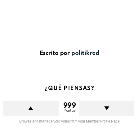
Escrito por
politikred
¿QUÉ PIENSAS?
999
Puntos
Browse and manage your votes from your Member Profile Page