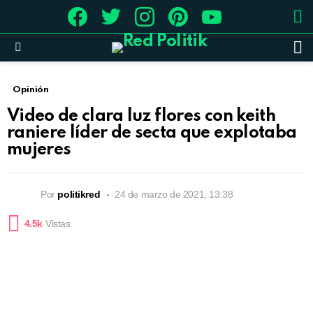
facebook
twitter
instagram
pinterest
youtube
L
B
Menu
Opinión
Video de clara luz flores con keith
raniere líder de secta que explotaba
mujeres
Por
politikred
24 de marzo de 2021, 13:38
4.5k
Vistas