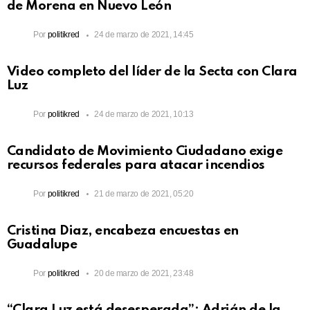
de Morena en Nuevo León
Por
politikred
24 de marzo de 2021, 14:45
Video completo del líder de la Secta con Clara
Luz
Por
politikred
24 de marzo de 2021, 10:13
Candidato de Movimiento Ciudadano exige
recursos federales para atacar incendios
Por
politikred
21 de marzo de 2021, 05:20
Cristina Diaz, encabeza encuestas en
Guadalupe
Por
politikred
20 de marzo de 2021, 23:48
“Clara Luz está desesperada”: Adrián de la