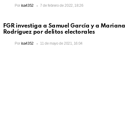
Por
isa4352
7 de febrero de 2022, 18:26
FGR investiga a Samuel García y a Mariana
Rodríguez por delitos electorales
Por
isa4352
11 de mayo de 2021, 16:04