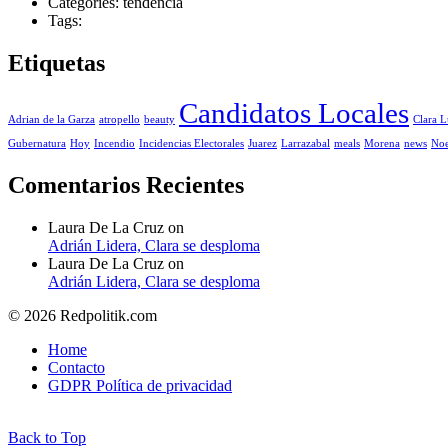
Categories: tendencia
Tags:
Etiquetas
Candidatos Locales
Adrian de la Garza
atropello
beauty
Clara L
Gubernatura
Hoy
Incendio
Incidencias Electorales
Juarez
Larrazabal
meals
Morena
news
Noe
Comentarios Recientes
Laura De La Cruz
on
Adrián Lidera, Clara se desploma
Laura De La Cruz
on
Adrián Lidera, Clara se desploma
© 2026 Redpolitik.com
Home
Contacto
GDPR Política de privacidad
Back to Top