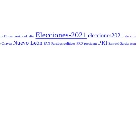
Elecciones-2021
elecciones2021
uz Flores
cookbook
diet
eleccio
Nuevo León
PRI
 Chavez
PAN
Partidos políticos
PRD
president
Samuel García
scan